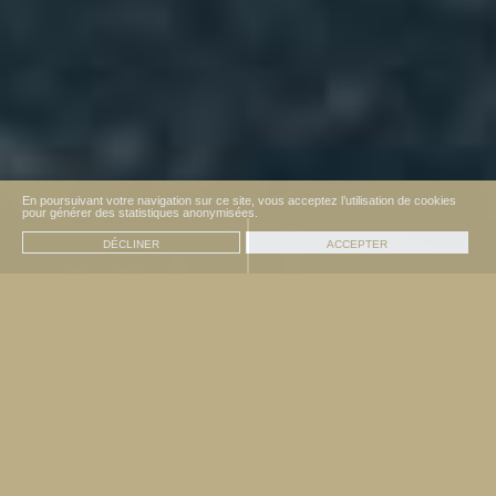
En poursuivant votre navigation sur ce site, vous acceptez l’utilisation de cookies
pour générer des statistiques anonymisées.
DÉCLINER
ACCEPTER
CUISINE D’INFLUENCE
Une cuisine de
confluences, savoureuse
et esthétique