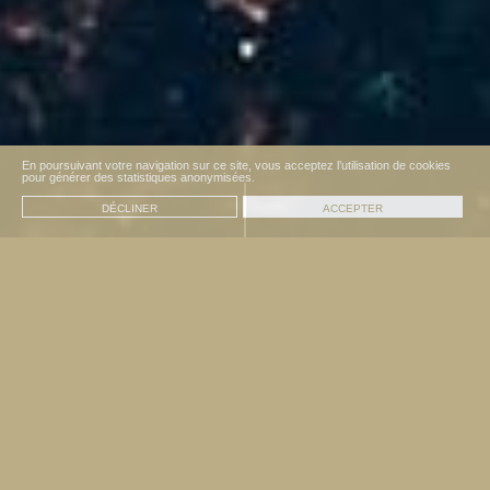
En poursuivant votre navigation sur ce site, vous acceptez l’utilisation de cookies
pour générer des statistiques anonymisées.
DÉCLINER
ACCEPTER
MENTIONS ET CRÉDITS
Site édité par la SARL YANA
Siret 43021085600026
Responsable de publication : YANNICK DUC
Siège social : 1 rue du Nouaou 40230 Saint-Vincent-de-Tyrosse
+33 (0) 5 58 77 11 85